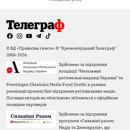
Facebook
Instagram
YouTube
Telegram
TikTok
Viber
Page
©
ВД «Приватна газета»
©
"Кременчуцький Телеграф"
2005-2026.
Здійснено за підтримки
Асоціації “Незалежні
регіональні видавці України” та
Foreningen Ukrainian Media Fund Nordic в рамках
реалізації проєкту Хаб підтримки регіональних медіа.
Погляди авторів не обов'язково збігаються з офіційною
позицією партнерів
Здійснено за підтримки
програми «Сильніші разом:
Медіа та Демократія», що