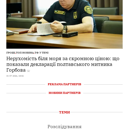
ГРОШІ
,
ТОП НОВИНА
,
ТФ У ТЕМІ
Нерухомість біля моря за скромною ціною: що
показали декларації полтавського митника
Горбова
(1)
31-07-2026, 18:02
РЕКЛАМА ПАРТНЕРІВ
НОВИНИ ПАРТНЕРІВ
ТЕМИ
Розслідування