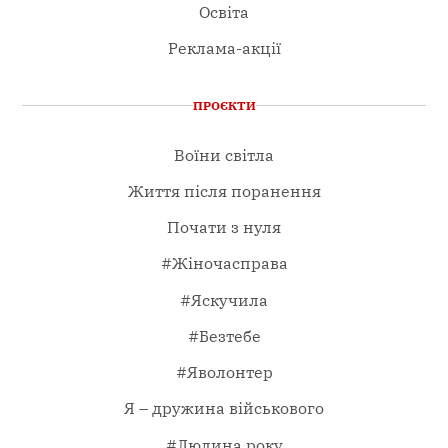
Освіта
Реклама-акції
ПРОЄКТИ
Воїни світла
Життя після поранення
Почати з нуля
#Жіночасправа
#Яскучила
#Безтебе
#Яволонтер
Я – дружина військового
#Людина року