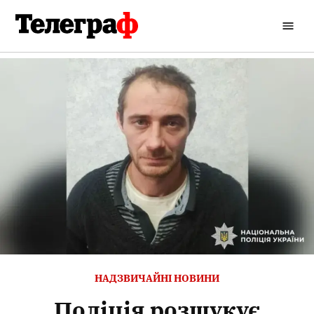
Перейти
до
Кременчуцький
вмісту
Телеграф
ОПУБЛІКОВАНО
НАДЗВИЧАЙНІ НОВИНИ
В
Поліція розшукує