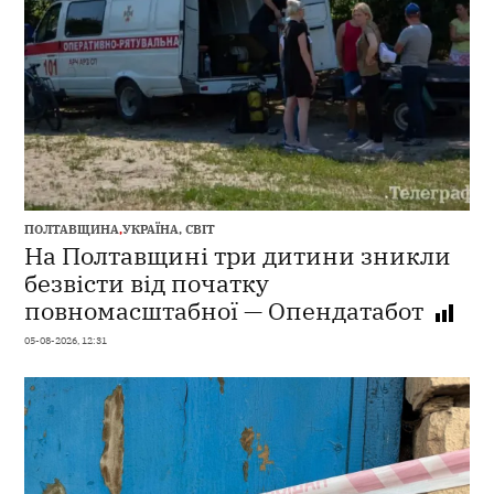
ПОЛТАВЩИНА
,
УКРАЇНА, СВІТ
На Полтавщині три дитини зникли
безвісти від початку
повномасштабної — Опендатабот
05-08-2026, 12:31