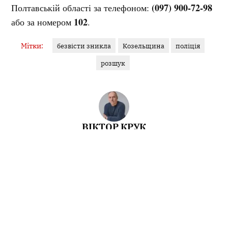
(097) 900-72-98
Полтавській області за телефоном:
102
або за номером
.
Мітки:
безвісти зникла
Козельщина
поліція
розшук
ВІКТОР КРУК
Журналіст
У журналістиці з 2006 року. Пишу на теми ветеранської
політики, соціального захисту, роботи органів місцевого
самоврядування....
Інші матеріали від Віктор Крук