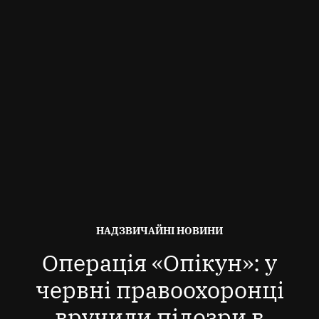
ОПУБЛІКОВАНО
НАДЗВИЧАЙНІ НОВИНИ
В
Операція «Опікун»: у
червні правоохоронці
вручили підозри в