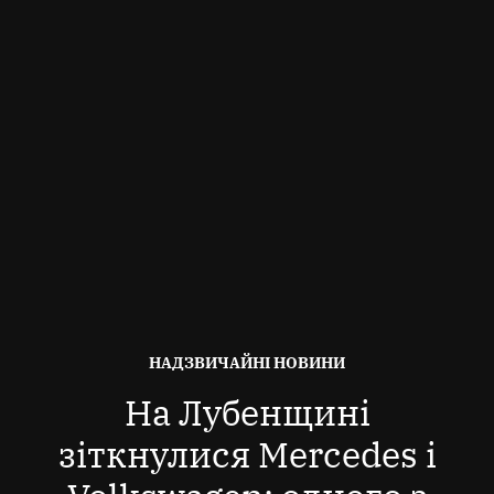
ОПУБЛІКОВАНО
НАДЗВИЧАЙНІ НОВИНИ
В
На Лубенщині
зіткнулися Mercedes і