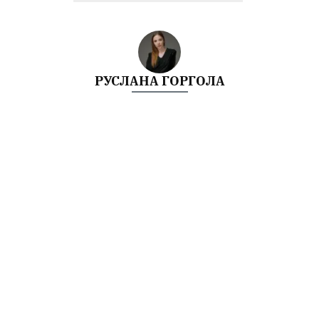
РУСЛАНА ГОРГОЛА
Редакторка
Спочатку було слово. Потім його відредагували.
Інші матеріали від Руслана Горгола
Поділитися:
Запитати AI:
ChatGPT
Google AI
Не пропустіть важливе,