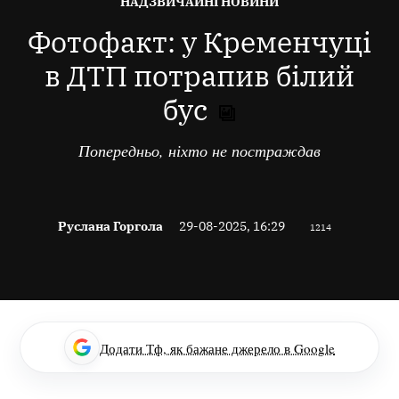
ОПУБЛІКОВАНО
НАДЗВИЧАЙНІ НОВИНИ
В
Фотофакт: у Кременчуці
в ДТП потрапив білий
бус
Попередньо, ніхто не постраждав
Руслана Горгола
29-08-2025, 16:29
1214
Додати Тф, як бажане джерело в Google