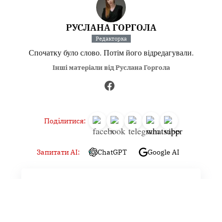
РУСЛАНА ГОРГОЛА
Редакторка
Спочатку було слово. Потім його відредагували.
Інші матеріали від Руслана Горгола
Поділитися:
Запитати AI:
ChatGPT
Google AI
Не пропустіть важливе,
підпишіться на наші