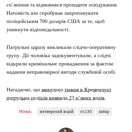
сп’яніння та відмовився проходити освідування.
Натомість він спробував запропонувати
поліцейським 700 доларів США за те, щоб
уникнути відповідальності.
Патрульні одразу викликали слідчо-оперативну
групу. Дії чоловіка задокументували, а слідчі
відкрили кримінальне провадження за фактом
надання неправомірної вигоди службовій особі.
Нагадаємо, що
минулого тижня в Кременчуці
патрульна поліція виявила 23 п’яних водія
.
Мітки:
нетверезий водій
ст.130
хабар