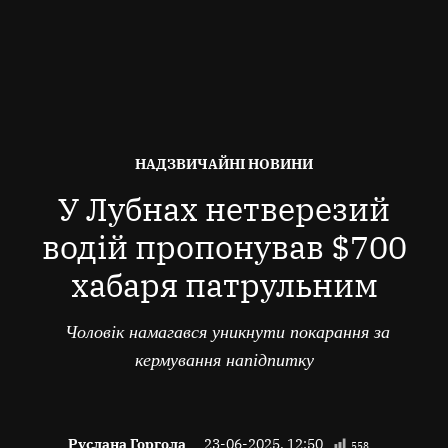
ОПУБЛІКОВАНО
НАДЗВИЧАЙНІ НОВИНИ
В
У Лубнах нетверезий
водій пропонував $700
хабаря патрульним
Чоловік намагався уникнути покарання за
кермування напідпитку
Руслана Горгола
23-06-2025, 12:50
558