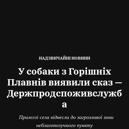
ОПУБЛІКОВАНО
НАДЗВИЧАЙНІ НОВИНИ
В
У собаки з Горішніх
Плавнів виявили сказ —
Держпродспоживслужб
а
Прилеглі села віднесли до загрозливої зони
неблагополучного пункту