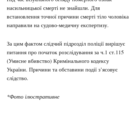
насильницької смерті не знайшли. Для
встановлення точної причини смерті тіло чоловіка
направили на судово-медичну експертизу.
За цим фактом слідчий підрозділ поліції вирішує
питання про початок розслідування за ч.1 ст.115
(Умисне вбивство) Кримінального кодексу
України. Причини та обставини події з’ясовує
слідство.
*Фото ілюстративне
Джерело фото: konkurent.ua
Мітки:
гараж
смерть