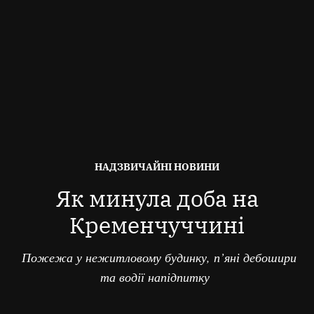
ОПУБЛІКОВАНО
НАДЗВИЧАЙНІ НОВИНИ
В
Як минула доба на
Кременчуччині
Пожежа у нежитловому будинку, п’яні дебошири
та водії напідпитку