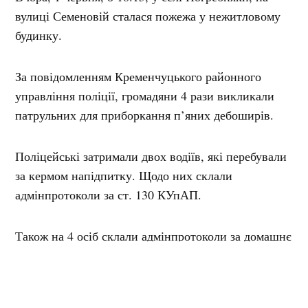
вулиці Семеновій сталася пожежа у нежитловому
будинку.
За повідомленням Кременчуцького районного
управління поліції, громадяни 4 рази викликали
патрульних для приборкання п’яних дебоширів.
Поліцейські затримали двох водіїв, які перебували
за кермом напідпитку. Щодо них склали
адмінпротоколи за ст. 130 КУпАП.
Також на 4 осіб склали адмінпротоколи за домашнє
насильство.
Мітки:
зведення
Кременчуцька РВА