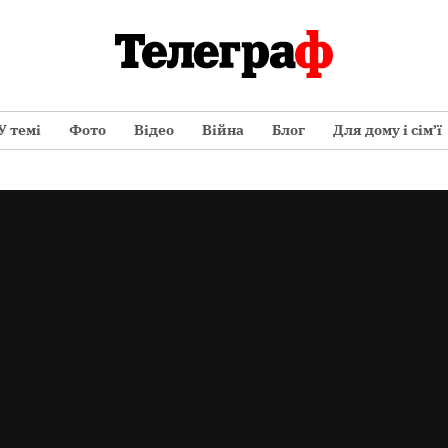
У темі
Фото
Відео
Війна
Блог
Для дому і сім’ї