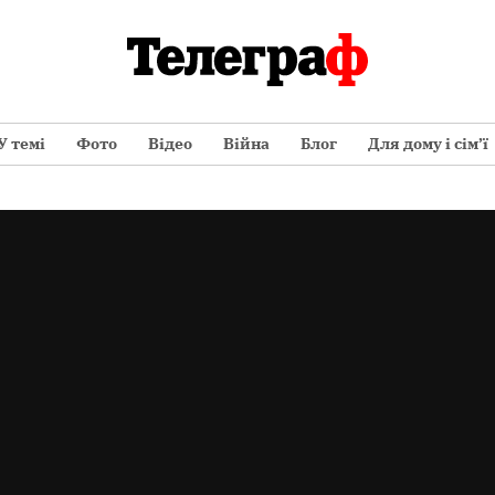
У темі
Фото
Відео
Війна
Блог
Для дому і сім’ї