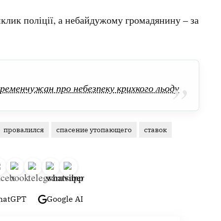
клик поліції, а небайдужому громадянину – за
ременчужан про небезпеку крихкого льоду
провалился
спасение утопающего
ставок
hatGPT
Google AI