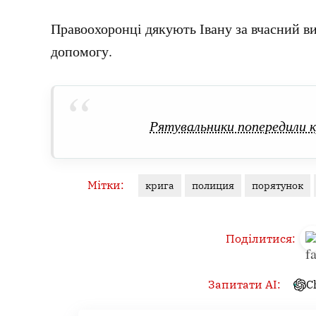
Правоохоронці дякують Івану за вчасний ви
допомогу.
Рятувальники попередили к
Мітки:
крига
полиция
порятунок
Поділитися:
Запитати AI:
C