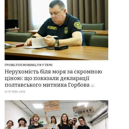
ГРОШІ
,
ТОП НОВИНА
,
ТФ У ТЕМІ
Нерухомість біля моря за скромною
ціною: що показали декларації
полтавського митника Горбова
(1)
31-07-2026, 18:02