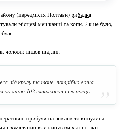
 району (передмістя Полтави)
рибалка
рятували місцеві мешканці та копи. Як це було,
області.
як чоловік пішов під лід.
вся під кригу та тоне, потрібна ваша
я на лінію 102 схвильований хлопець.
перативно прибули на виклик та кинулися
жий громадянин вже кинув рибалці гілки,