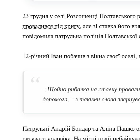
23 грудня у селі Розсошенці Полтавського
провалився під кригу
, але зі ставка його в
повідомила патрульна поліція Полтавської 
12-річний Іван побачив з вікна своєї оселі, 
– Щойно рибалка на ставку провали
допомога, – з такими слова звернувс
Патрульні Андрій Бондар та Аліна Пашко о
рятувати чоловіка. На місці події небайду