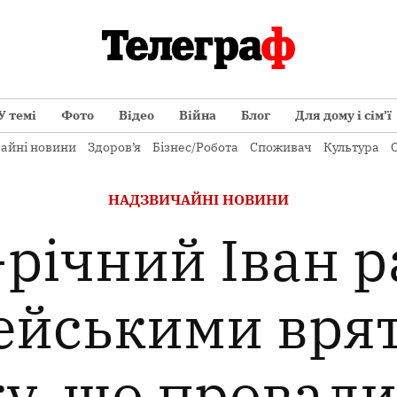
У темі
Фото
Відео
Війна
Блог
Для дому і сім’ї
айні новини
Здоров’я
Бізнес/Робота
Споживач
Культура
О
ОПУБЛІКОВАНО
НАДЗВИЧАЙНІ НОВИНИ
В
-річний Іван р
ейськими вря
у, що провали