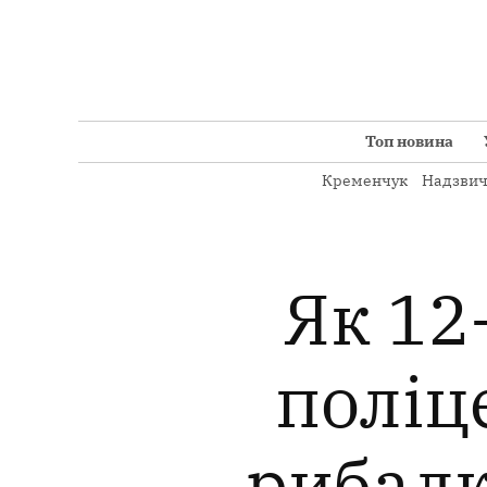
Перейти
до
вмісту
Топ новина
Кременчук
Надзвич
Як 12
поліц
рибалк