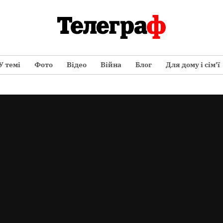
У темі
Фото
Відео
Війна
Блог
Для дому і сім’ї