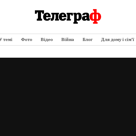
У темі
Фото
Відео
Війна
Блог
Для дому і сім’ї