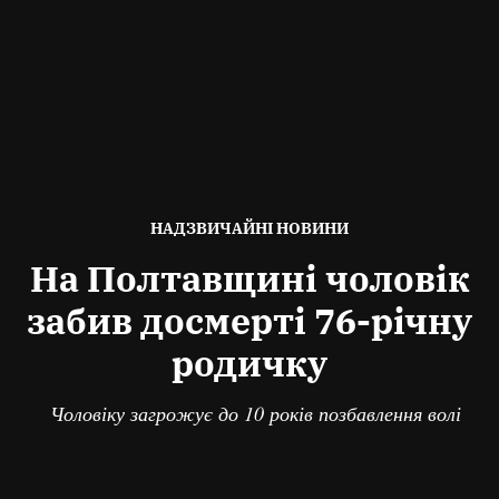
ОПУБЛІКОВАНО
НАДЗВИЧАЙНІ НОВИНИ
В
На Полтавщині чоловік
забив досмерті 76-річну
родичку
Чоловіку загрожує до 10 років позбавлення волі