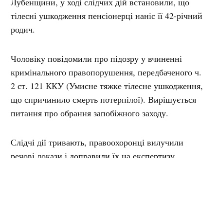
Лубенщини, у ході слідчих дій встановили, що
тілесні ушкодження пенсіонерці наніс її 42-річний
родич.
Чоловіку повідомили про підозру у вчиненні
кримінального правопорушення, передбаченого ч.
2 ст. 121 ККУ (Умисне тяжке тілесне ушкодження,
що спричинило смерть потерпілої). Вирішується
питання про обрання запобіжного заходу.
Слідчі дії тривають, правоохоронці вилучили
речові докази і доправили їх на експертизу.
Підозрюваному загрожує до 10 років позбавлення
волі.
Мітки:
вбивство