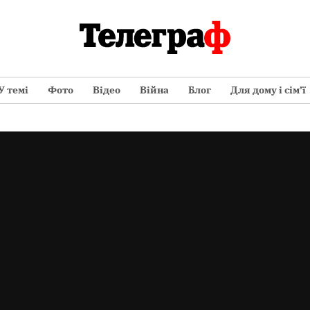
У темі
Фото
Відео
Війна
Блог
Для дому і сім’ї