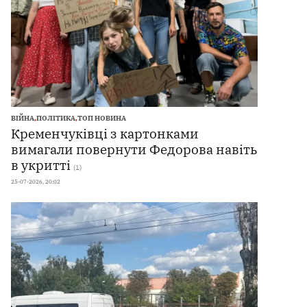
ВІЙНА
,
ПОЛІТИКА
,
ТОП НОВИНА
Кременчуківці з картонками
вимагали повернути Федорова навіть
в укритті
(1)
25-07-2026, 20:02