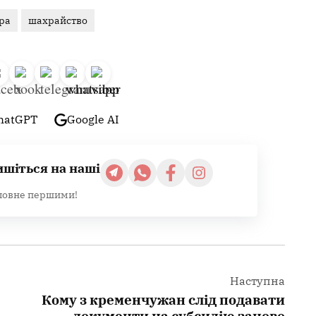
ра
шахрайство
hatGPT
Google AI
ишіться на наші
ловне першими!
Наступна
Кому з кременчужан слід подавати
документи на субсидію заново