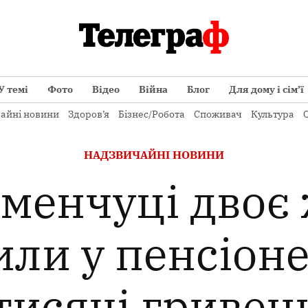
У темі
Фото
Відео
Війна
Блог
Для дому і сім’ї
айні новини
Здоров’я
Бізнес/Робота
Споживач
Культура
О
ОПУБЛІКОВАНО
НАДЗВИЧАЙНІ НОВИНИ
В
менчуці двоє
ли у пенсіон
тисячі гривен