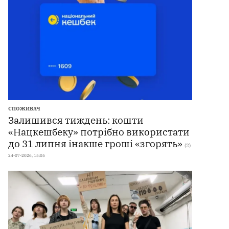
СПОЖИВАЧ
Залишився тиждень: кошти
«Нацкешбеку» потрібно використати
до 31 липня інакше гроші «згорять»
(2)
24-07-2026, 15:05