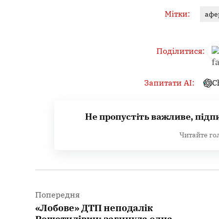
Мітки:
афе
Поділитися:
Запитати AI:
C
Не пропустіть важливе, підп
Читайте го
Навігація
записів
Попередня
«Лобове» ДТП неподалік
Решетилівки: загинула одна