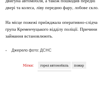
двигуна автомобіля, а також пошкодив передні
двері та колеса, ліву передню фару, лобове скло.
На місце пожежі приїжджала оперативно-слідча
група Кременчуцького відділу поліції. Причини
займання встановлюють.
Джерело фото: ДСНС
Мітки:
горел автомобиль
пожар
проспект Свободы
Поділитися:
Запитати AI:
ChatGPT
Google AI