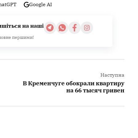
hatGPT
Google AI
ишіться на наші
ловне першими!
Наступна
В Кременчуге обокрали квартиру
на 66 тысяч гривен