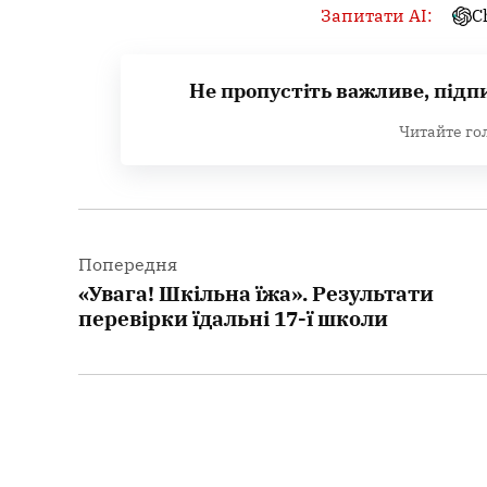
Запитати AI:
C
Не пропустіть важливе, підп
Читайте го
Навігація
записів
Попередня
«Увага! Шкільна їжа». Результати
перевірки їдальні 17-ї школи