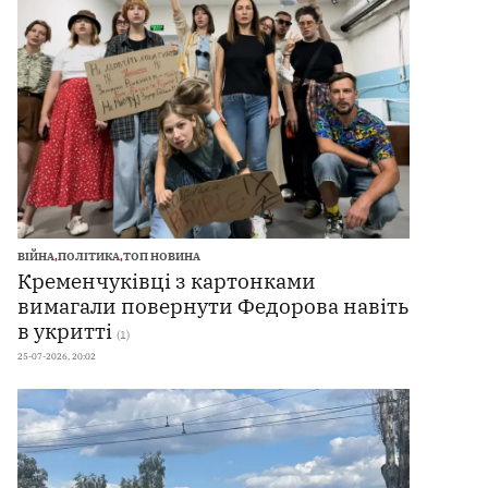
ВІЙНА
,
ПОЛІТИКА
,
ТОП НОВИНА
Кременчуківці з картонками
вимагали повернути Федорова навіть
в укритті
(1)
25-07-2026, 20:02