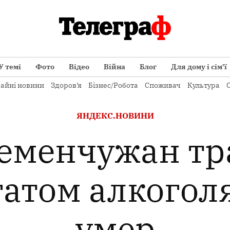
У темі
Фото
Відео
Війна
Блог
Для дому і сім’ї
айні новини
Здоров’я
Бізнес/Робота
Споживач
Культура
О
ОПУБЛІКОВАНО
ЯНДЕКС.НОВИНИ
В
ременчужан тр
гатом алкоголя
умер