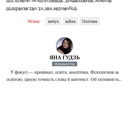
підприємство та два автомобілі
.
Мітки:
вибух
війна
Полтава
ЯНА ГУДЗЬ
Журналістка
У фокусі — кримінал, освіта, аналітика. Філологиня за
освітою, ціную точність слова й контекст. Об’єктивність...
Інші матеріали від Яна Гудзь
Поділитися:
Запитати AI:
ChatGPT
Google AI