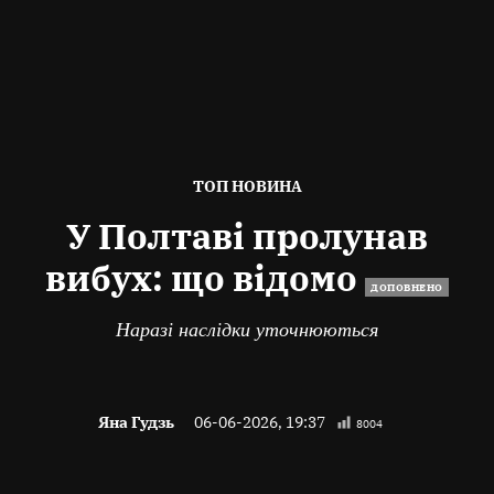
ОПУБЛІКОВАНО
ТОП НОВИНА
В
У Полтаві пролунав
вибух: що відомо
ДОПОВНЕНО
Наразі наслідки уточнюються
Яна Гудзь
06-06-2026, 19:37
8004