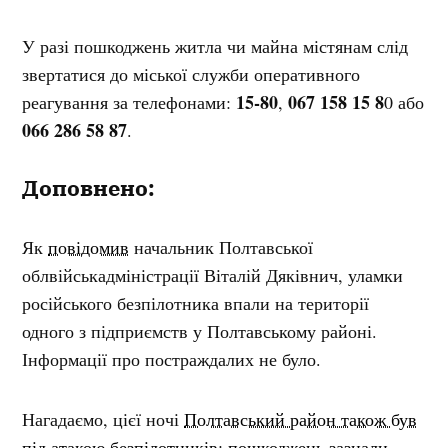
У разі пошкоджень житла чи майна містянам слід
звертатися до міської служби оперативного
15-80
067 158 15 8
реагування за телефонами:
,
0 або
066 286 58 87
.
Доповнено:
Як
повідомив
начальник Полтавської
облвійськадміністрації Віталій Дяківнич, уламки
російського безпілотника впали на території
одного з підприємств у Полтавському районі.
Інформації про постраждалих не було.
Нагадаємо, цієї ночі
Полтавський район також був
під атакою безпілотників: пошкоджень зазнали