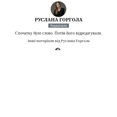
РУСЛАНА ГОРГОЛА
Редакторка
Спочатку було слово. Потім його відредагували.
Інші матеріали від Руслана Горгола
Поділитися:
Запитати AI:
ChatGPT
Google AI
Не пропустіть важливе,
підпишіться на наші