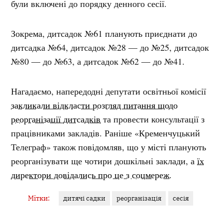
були включені до порядку денного сесії.
Зокрема, дитсадок №61 планують приєднати до
дитсадка №64, дитсадок №28 — до №25, дитсадок
№80 — до №63, а дитсадок №62 — до №41.
Нагадаємо, напередодні депутати освітньої комісії
закликали відкласти розгляд питання щодо
реорганізації дитсадків
та провести консультації з
працівниками закладів. Раніше «Кременчуцький
Телеграф» також повідомляв, що у місті планують
реорганізувати ще чотири дошкільні заклади, а
їх
директори довідались про це з соцмереж.
Мітки:
дитячі садки
реорганізація
сесія