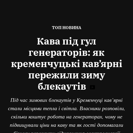
ОПУБЛІКОВАНО
ТОП НОВИНА
В
Кава під гул
генераторів: як
кременчуцькі кав’ярні
пережили зиму
блекаутів
Під час зимових блекаутів у Кременчуці кав’ярні
стали місцями тепла і світла. Власники розповіли,
скільки коштує робота на генераторах, чому не
підвищували ціни на каву та як гості допомагали
бізнесу пережити відключення електроенергії