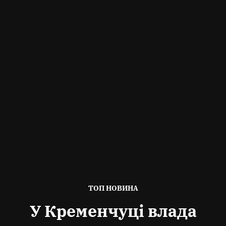
ОПУБЛІКОВАНО
ТОП НОВИНА
В
У Кременчуці влада