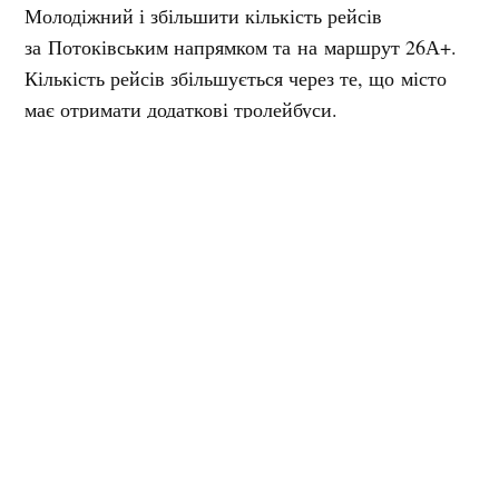
Молодіжний і збільшити кількість рейсів
за Потоківським напрямком та на маршрут 26А+.
Кількість рейсів збільшується через те, що місто
має отримати додаткові тролейбуси.
Мітки:
КТУ
ВЕРОНІКА БІЛОДІД
Журналіст
Журналіст "Кременчуцького Телеграфа" з 2023 року
Інші матеріали від Вероніка Білодід