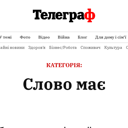
У темі
Фото
Відео
Війна
Блог
Для дому і сім’ї
айні новини
Здоров’я
Бізнес/Робота
Споживач
Культура
О
КАТЕГОРІЯ:
Слово має