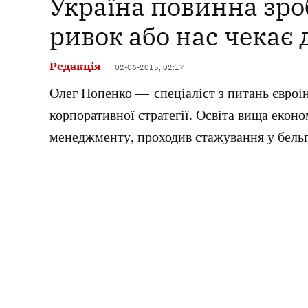
Україна повинна зр
ривок або нас чекає
Редакція
02-06-2015, 02:17
Олег Попенко — спеціаліст з питань євроін
корпоративної стратегії. Освіта вища екон
менеджменту, проходив стажування у бельг