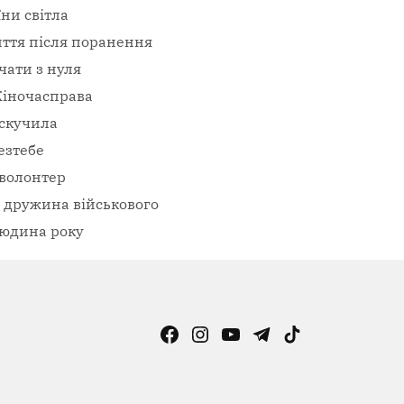
їни світла
ття після поранення
чати з нуля
іночасправа
скучила
езтебе
волонтер
– дружина військового
юдина року
Facebook
Instagram
YouTube
Telegram
TikTok
Viber
Page