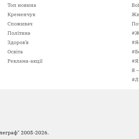
Топ новина
Во
Кременчук
Жи
Споживач
По
Політика
#Ж
Здоров’я
#Я
Освіта
#Б
Реклама-акції
#Я
Я 
#Л
леграф"
2005-2026.