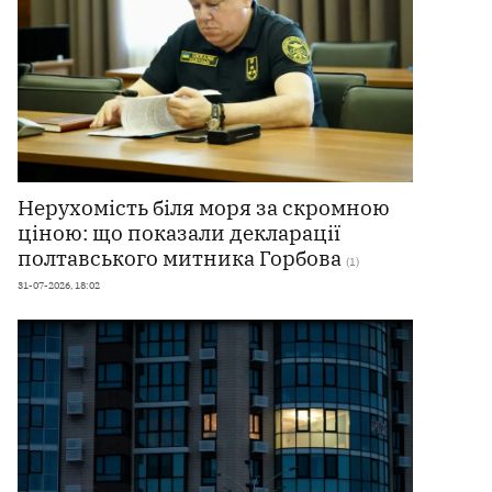
Нерухомість біля моря за скромною
ціною: що показали декларації
полтавського митника Горбова
(1)
31-07-2026, 18:02