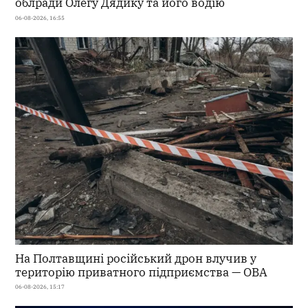
облради Олегу Дядику та його водію
06-08-2026, 16:55
На Полтавщині російський дрон влучив у
територію приватного підприємства — ОВА
06-08-2026, 15:17