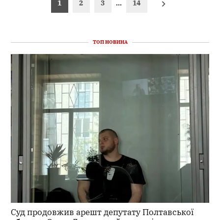
1
2
3
…
14
записів
ТОП НОВИНА
Суд продовжив арешт депутату Полтавської