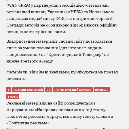
(WAN-IFRA) у партнерстві з Асоціацією «Незалежні
регіональні видавці України» (АНРВУ) та Норвезькою
асоціацією медіабізнесу (MBL) за підтримки Норвегії.
Погляди авторів не обов’язково відображають офіційну
позицію партнерів програми.
Використання матеріалів і новин сайту дозволяється
лише за умови посилання (для інтернет-видань -
гіперпосилання) на "Кременчуцький Телеграф" не
нижче третього абзацу.
Матеріали, відмічені значками, публікуються на правах
реклами:
Р
НОВИНИ КОМПАНІЙ
PR
ПАРТНЕРСЬКИЙ ПРОЄКТ
ПОЗИЦІЯ
БЛОГИ
Рекламні матеріали на сайті розміщуються з
маркуванням «На правах реклами» в кінці тексту.
Політична реклама маркується внизу тексту словами
«Політична реклама».