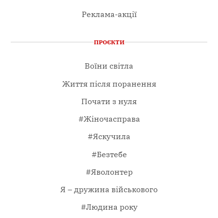
Реклама-акції
ПРОЄКТИ
Воїни світла
Життя після поранення
Почати з нуля
#Жіночасправа
#Яскучила
#Безтебе
#Яволонтер
Я – дружина військового
#Людина року