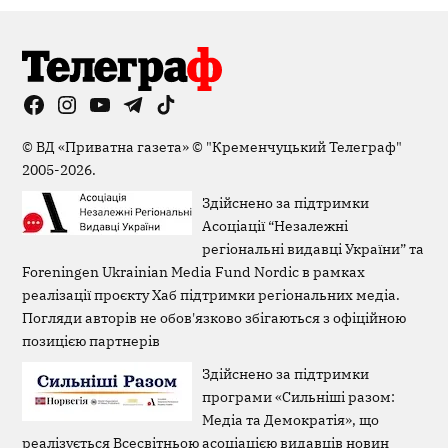
Facebook
Instagram
YouTube
Telegram
TikTok
Viber
Page
©
ВД «Приватна газета»
©
"Кременчуцький Телеграф"
2005-2026.
Здійснено за підтримки
Асоціації “Незалежні
регіональні видавці України” та
Foreningen Ukrainian Media Fund Nordic в рамках
реалізації проєкту Хаб підтримки регіональних медіа.
Погляди авторів не обов'язково збігаються з офіційною
позицією партнерів
Здійснено за підтримки
програми «Сильніші разом:
Медіа та Демократія», що
реалізується Всесвітньою асоціацією видавців новин