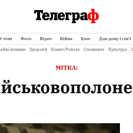
У темі
Фото
Відео
Війна
Блог
Для дому і сім’ї
айні новини
Здоров’я
Бізнес/Робота
Споживач
Культура
О
МІТКА:
військовополоне