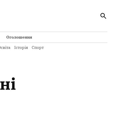
Відкрити
Кременчуцький Телеграф
пошук
Всі новини Кременчука на сайті Кременчуцький
Телеграф
Оголошення
світа
Історія
Спорт
ні