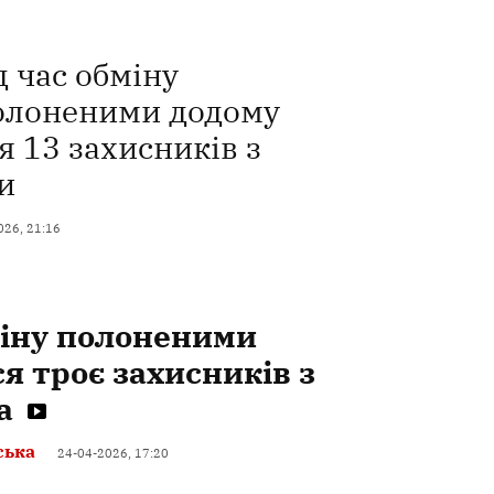
д час обміну
олоненими додому
 13 захисників з
и
026, 21:16
міну полоненими
я троє захисників з
а
ська
24-04-2026, 17:20