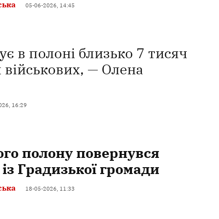
ська
05-06-2026, 14:45
ує в полоні близько 7 тисяч
 військових, — Олена
026, 16:29
кого полону повернувся
 із Градизької громади
ська
18-05-2026, 11:33