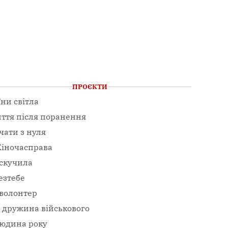
ПРОЄКТИ
їни світла
ття після поранення
чати з нуля
іночасправа
скучила
езтебе
волонтер
– дружина військового
юдина року