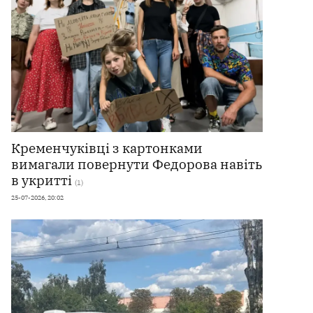
Кременчуківці з картонками
вимагали повернути Федорова навіть
в укритті
(1)
25-07-2026, 20:02