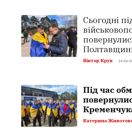
Сьогодні пі
військовоп
повернулися
Полтавщин
Віктор Крук
24-04-2
Під час об
повернулис
Кременчук
Катерина Животов