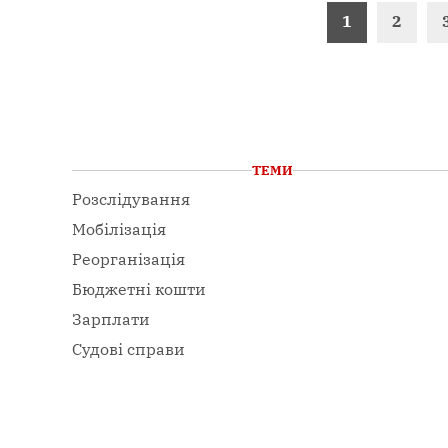
Пагінація
1
2
записів
ТЕМИ
Розслідування
Мобілізація
Реорганізація
Бюджетні кошти
Зарплати
Судові справи