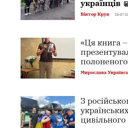
українців
Віктор Крук
28-07-2
«Ця книга –
презентува
полоненого
Мирослава Українс
З російсько
українських
цивільного