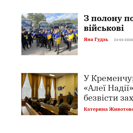
З полону п
військові
Яна Гудзь
24-04-2026
У Кременчу
«Алеї Надії
безвісти за
Катерина Животов