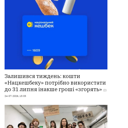
Залишився тиждень: кошти
«Нацкешбеку» потрібно використати
до 31 липня інакше гроші «згорять»
(2)
24-07-2026, 15:05