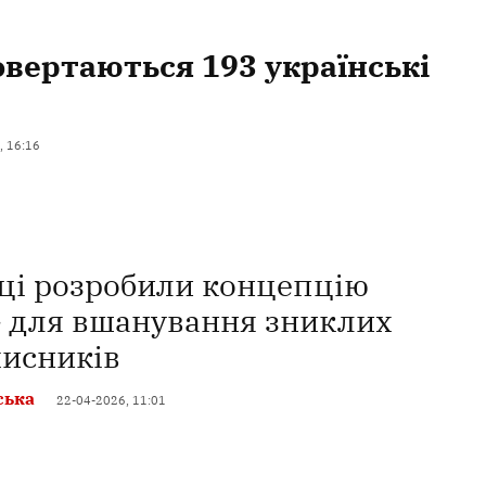
овертаються 193 українські
, 16:16
ці розробили концепцію
» для вшанування зниклих
хисників
ська
22-04-2026, 11:01