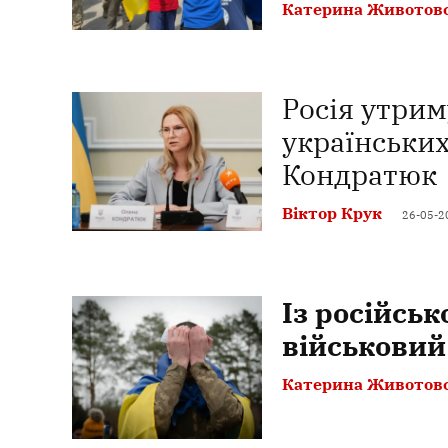
Катерина Животов
Росія утрим
українських
Кондратюк
Віктор Крук
26-05-2
Із російсь
військовий
Катерина Животов