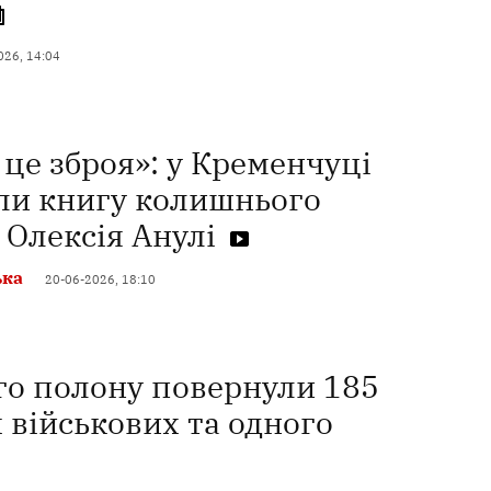
026, 14:04
 це зброя»: у Кременчуці
ли книгу колишнього
 Олексія Анулі
ька
20-06-2026, 18:10
го полону повернули 185
 військових та одного