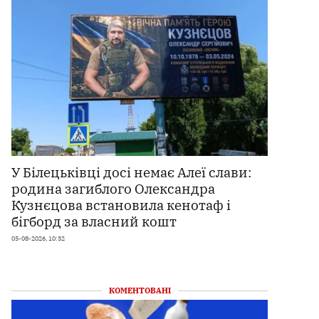
У Білецьківці досі немає Алеї слави:
родина загиблого Олександра
Кузнєцова встановила кенотаф і
бігборд за власний кошт
05-08-2026, 10:32
КОМЕНТОВАНІ