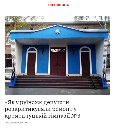
ТОП НОВИНА
«Як у руїнах»: депутати
розкритикували ремонт у
кременчуцькій гімназії №3
05-08-2026, 16:49