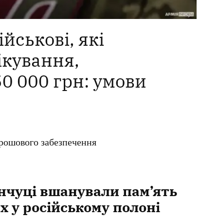
йськові, які
ікування,
0 000 грн: умови
грошового забезпечення
нчуці вшанували пам’ять
х у російському полоні