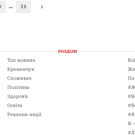
3
…
11
РОЗДІЛИ
Топ новина
Во
Кременчук
Жи
Споживач
По
Політика
#Ж
Здоров’я
#Я
Освіта
#Б
Реклама-акції
#Я
Я 
#Л