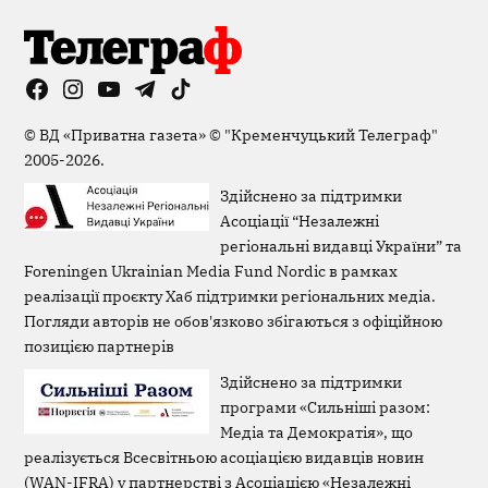
Facebook
Instagram
YouTube
Telegram
TikTok
Viber
Page
©
ВД «Приватна газета»
©
"Кременчуцький Телеграф"
2005-2026.
Здійснено за підтримки
Асоціації “Незалежні
регіональні видавці України” та
Foreningen Ukrainian Media Fund Nordic в рамках
реалізації проєкту Хаб підтримки регіональних медіа.
Погляди авторів не обов'язково збігаються з офіційною
позицією партнерів
Здійснено за підтримки
програми «Сильніші разом:
Медіа та Демократія», що
реалізується Всесвітньою асоціацією видавців новин
(WAN-IFRA) у партнерстві з Асоціацією «Незалежні