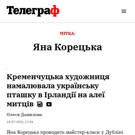
Перейти
до
Кременчуцький
вмісту
Телеграф
МІТКА:
Яна Корецька
Кременчуцька художниця
намалювала українську
пташку в Ірландії на алеї
митців
Олеся Данилова
13-07-2022, 17:03
Яна Корецька проводить майстер-класи у Дубліні