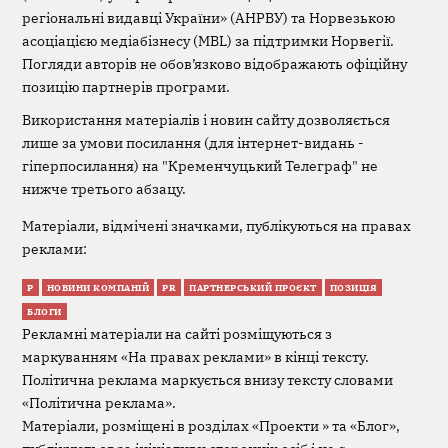
регіональні видавці України» (АНРВУ) та Норвезькою
асоціацією медіабізнесу (MBL) за підтримки Норвегії.
Погляди авторів не обов’язково відображають офіційну
позицію партнерів програми.
Використання матеріалів і новин сайту дозволяється
лише за умови посилання (для інтернет-видань -
гіперпосилання) на "Кременчуцький Телеграф" не
нижче третього абзацу.
Матеріали, відмічені значками, публікуються на правах
реклами:
Р
НОВИНИ КОМПАНІЙ
PR
ПАРТНЕРСЬКИЙ ПРОЄКТ
ПОЗИЦІЯ
БЛОГИ
Рекламні матеріали на сайті розміщуються з
маркуванням «На правах реклами» в кінці тексту.
Політична реклама маркується внизу тексту словами
«Політична реклама».
Матеріали, розміщені в розділах «Проекти » та «Блог»,