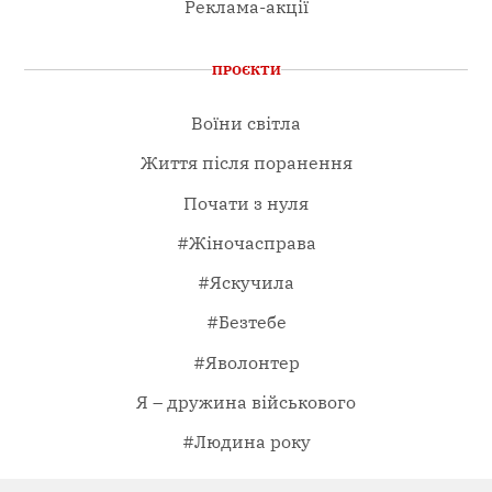
Реклама-акції
ПРОЄКТИ
Воїни світла
Життя після поранення
Почати з нуля
#Жіночасправа
#Яскучила
#Безтебе
#Яволонтер
Я – дружина військового
#Людина року