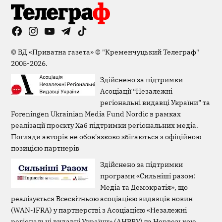
Facebook
Instagram
YouTube
Telegram
TikTok
Viber
Page
©
ВД «Приватна газета»
©
"Кременчуцький Телеграф"
2005-2026.
Здійснено за підтримки
Асоціації “Незалежні
регіональні видавці України” та
Foreningen Ukrainian Media Fund Nordic в рамках
реалізації проєкту Хаб підтримки регіональних медіа.
Погляди авторів не обов'язково збігаються з офіційною
позицією партнерів
Здійснено за підтримки
програми «Сильніші разом:
Медіа та Демократія», що
реалізується Всесвітньою асоціацією видавців новин
(WAN-IFRA) у партнерстві з Асоціацією «Незалежні
регіональні видавці України» (АНРВУ) та Норвезькою