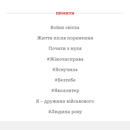
ПРОЄКТИ
Воїни світла
Життя після поранення
Почати з нуля
#Жіночасправа
#Яскучила
#Безтебе
#Яволонтер
Я – дружина військового
#Людина року