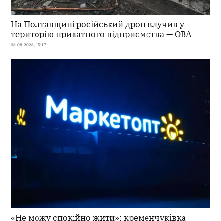
На Полтавщині російський дрон влучив у
територію приватного підприємства — ОВА
06-08-2026, 15:17
«Не можу спокійно жити»: кременчуківка