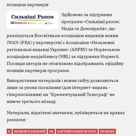
позицією партнерів
Здійснено за підтримки
програми «Сильніші разом:
Медіа та Демократія», що
реалізується Всесвітньою асоціацією видавців новин
(WAN-IFRA) у партнерстві з Асоціацією «Незалежні
регіональні видавці України» (АНРВУ) та Норвезькою
асоціацією медіабізнесу (MBL) за підтримки Норвегії.
Погляди авторів не обов’язково відображають офіційну
позицію партнерів програми.
Використання матеріалів і новин сайту дозволяється
лише за умови посилання (для інтернет-видань -
гіперпосилання) на "Кременчуцький Телеграф" не
нижче третього абзацу.
Матеріали, відмічені значками, публікуються на правах
реклами:
Р
НОВИНИ КОМПАНІЙ
PR
ПАРТНЕРСЬКИЙ ПРОЄКТ
ПОЗИЦІЯ