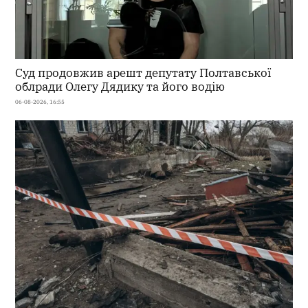
Суд продовжив арешт депутату Полтавської
облради Олегу Дядику та його водію
06-08-2026, 16:55