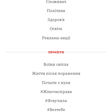
Споживач
Політика
Здоров’я
Освіта
Реклама-акції
ПРОЄКТИ
Воїни світла
Життя після поранення
Почати з нуля
#Жіночасправа
#Яскучила
#Безтебе