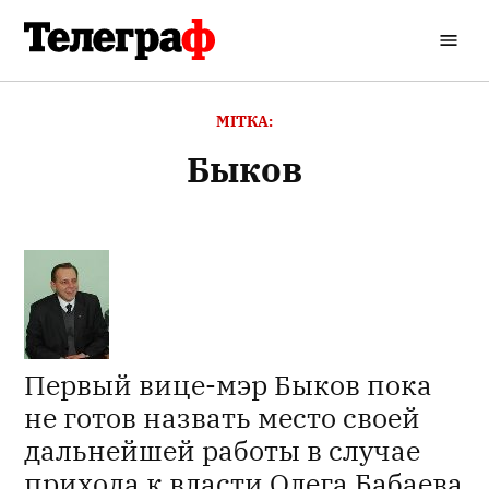
Перейти
до
Кременчуцький
вмісту
Телеграф
МІТКА:
Быков
Первый вице-мэр Быков пока
не готов назвать место своей
дальнейшей работы в случае
прихода к власти Олега Бабаева