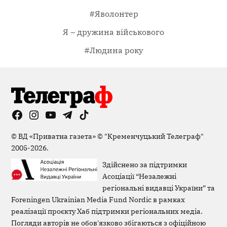
#Яволонтер
Я – дружина військового
#Людина року
Facebook
Instagram
YouTube
Telegram
TikTok
Viber
Page
©
ВД «Приватна газета»
©
"Кременчуцький Телеграф"
2005-2026.
Здійснено за підтримки
Асоціації “Незалежні
регіональні видавці України” та
Foreningen Ukrainian Media Fund Nordic в рамках
реалізації проєкту Хаб підтримки регіональних медіа.
Погляди авторів не обов'язково збігаються з офіційною