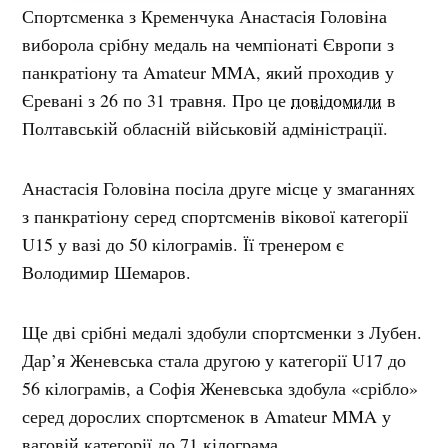
Спортсменка з Кременчука Анастасія Головіна
виборола срібну медаль на чемпіонаті Європи з
панкратіону та Amateur MMA, який проходив у
Єревані з 26 по 31 травня. Про це
повідомили
в
Полтавській обласній військовій адміністрації.
Анастасія Головіна посіла друге місце у змаганнях
з панкратіону серед спортсменів вікової категорії
U15 у вазі до 50 кілограмів. Її тренером є
Володимир Шемаров.
Ще дві срібні медалі здобули спортсменки з Лубен.
Дар’я Женевська стала другою у категорії U17 до
56 кілограмів, а Софія Женевська здобула «срібло»
серед дорослих спортсменок в Amateur MMA у
ваговій категорії до 71 кілограма.