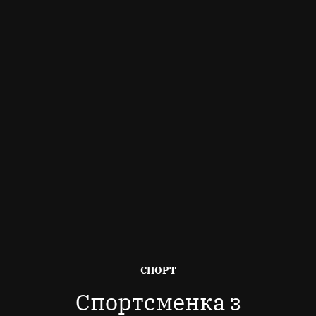
ОПУБЛІКОВАНО
СПОРТ
В
Спортсменка з