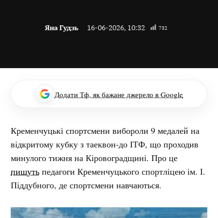
Яна Гудзь
16-06-2026, 10:32
732
Додати Тф, як бажане джерело в Google
Кременчуцькі спортсмени вибороли 9 медалей на
відкритому кубку з таеквон-до ІТФ, що проходив
минулого тижня на Кіровоградщині. Про це
пишуть
педагоги Кременчуцького спортліцею ім. І.
Піддубного, де спортсмени навчаються.