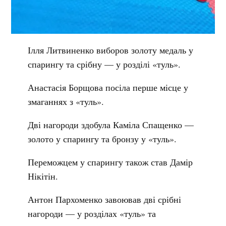
Ілля Литвиненко виборов золоту медаль у
спарингу та срібну — у розділі «туль».
Анастасія Борщова посіла перше місце у
змаганнях з «туль».
Дві нагороди здобула Каміла Спащенко —
золото у спарингу та бронзу у «туль».
Переможцем у спарингу також став Дамір
Нікітін.
Антон Пархоменко завоював дві срібні
нагороди — у розділах «туль» та