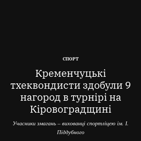
ОПУБЛІКОВАНО
СПОРТ
В
Кременчуцькі
тхеквондисти здобули 9
нагород в турнірі на
Кіровоградщині
Учасники змагань – вихованці спортліцею ім. І.
Піддубного