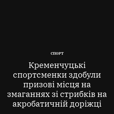
ОПУБЛІКОВАНО
СПОРТ
В
Кременчуцькі
спортсменки здобули
призові місця на
змаганнях зі стрибків на
акробатичній доріжці