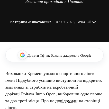
Змагання проходили в Полтаві
Катерина Животовська
07-07-2026, 13:03
640
Додати Тф, як бажане джерело в Google
Вихованки Кременчуцького спортивного ліцею
імені Піддубного успішно виступили на відкритих
змаганнях зі стрибків на акробатичній
доріжці Poltava Jump Open, виборовши одне перше
та два треті місця. Про це
повідомили
на сторінці
ліцею.