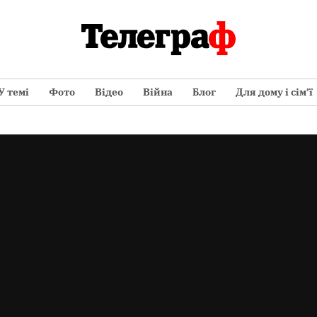
У темі
Фото
Відео
Війна
Блог
Для дому і сім’ї