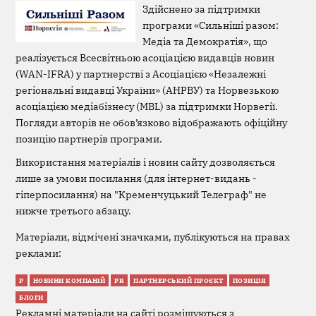
Здійснено за підтримки
програми «Сильніші разом:
Медіа та Демократія», що
реалізується Всесвітньою асоціацією видавців новин
(WAN-IFRA) у партнерстві з Асоціацією «Незалежні
регіональні видавці України» (АНРВУ) та Норвезькою
асоціацією медіабізнесу (MBL) за підтримки Норвегії.
Погляди авторів не обов’язково відображають офіційну
позицію партнерів програми.
Використання матеріалів і новин сайту дозволяється
лише за умови посилання (для інтернет-видань -
гіперпосилання) на "Кременчуцький Телеграф" не
нижче третього абзацу.
Матеріали, відмічені значками, публікуються на правах
реклами:
Р
НОВИНИ КОМПАНІЙ
PR
ПАРТНЕРСЬКИЙ ПРОЄКТ
ПОЗИЦІЯ
БЛОГИ
Рекламні матеріали на сайті розміщуються з