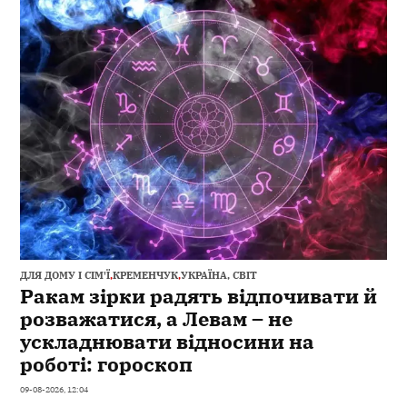
ДЛЯ ДОМУ І СІМ'Ї
,
КРЕМЕНЧУК
,
УКРАЇНА, СВІТ
Ракам зірки радять відпочивати й
розважатися, а Левам – не
ускладнювати відносини на
роботі: гороскоп
09-08-2026, 12:04