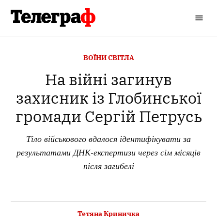
Перейти
до
Кременчуцький
вмісту
Телеграф
ОПУБЛІКОВАНО
ВОЇНИ СВІТЛА
В
На війні загинув
захисник із Глобинської
громади Сергій Петрусь
Тіло військового вдалося ідентифікувати за
результатами ДНК-експертизи через сім місяців
після загибелі
Тетяна Криничка