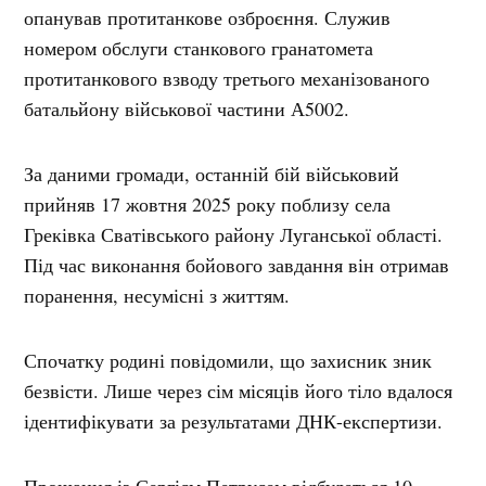
опанував протитанкове озброєння. Служив
номером обслуги станкового гранатомета
протитанкового взводу третього механізованого
батальйону військової частини А5002.
За даними громади, останній бій військовий
прийняв 17 жовтня 2025 року поблизу села
Греківка Сватівського району Луганської області.
Під час виконання бойового завдання він отримав
поранення, несумісні з життям.
Спочатку родині повідомили, що захисник зник
безвісти. Лише через сім місяців його тіло вдалося
ідентифікувати за результатами ДНК-експертизи.
Прощання із Сергієм Петрусем відбудеться 10