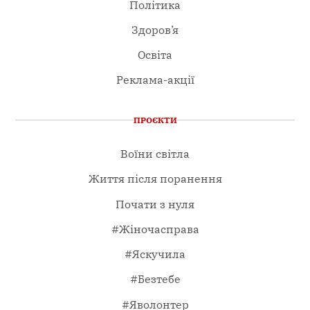
Політика
Здоров’я
Освіта
Реклама-акції
ПРОЄКТИ
Воїни світла
Життя після поранення
Почати з нуля
#Жіночасправа
#Яскучила
#Безтебе
#Яволонтер