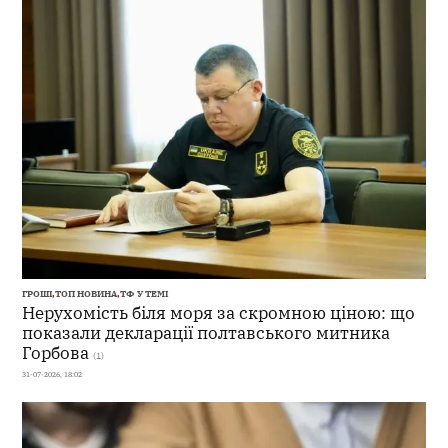
ГРОШІ
,
ТОП НОВИНА
,
ТФ У ТЕМІ
Нерухомість біля моря за скромною ціною: що
показали декларації полтавського митника
Горбова
(1)
31-07-2026, 18:02