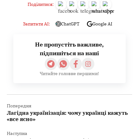
Поділитися:
Запитати AI:
ChatGPT
Google AI
Не пропустіть важливе,
підпишіться на наші
Читайте головне першими!
Навігація
записів
Попередня
Лагідна українізація: чому українці кажуть
«все ясно»
Наступна