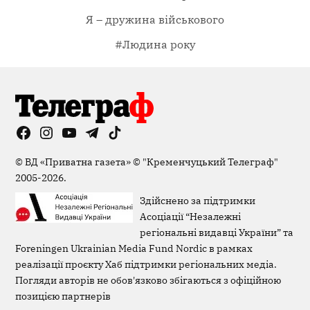
Я – дружина військового
#Людина року
Facebook
Instagram
YouTube
Telegram
TikTok
Viber
Page
©
ВД «Приватна газета»
©
"Кременчуцький Телеграф"
2005-2026.
Здійснено за підтримки
Асоціації “Незалежні
регіональні видавці України” та
Foreningen Ukrainian Media Fund Nordic в рамках
реалізації проєкту Хаб підтримки регіональних медіа.
Погляди авторів не обов'язково збігаються з офіційною
позицією партнерів