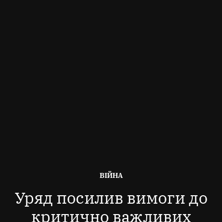
ОПУБЛІКОВАНО
ВІЙНА
В
Уряд посилив вимоги до
критично важливих