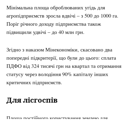
Мінімальна площа оброблюваних угідь для
агропідприємств зросла вдвічі – з 500 до 1000 га.
Поріг річного доходу підприємства також
підвищили удвічі – до 40 млн грн.
Згідно з наказом Мінекономіки, скасовано два
попередні підкритерії, що були до цього: сплата
ПДФО від 324 тисячі грн на квартал та отримання
статусу через володіння 90% капіталу інших
критичних підприємств.
Для лісгоспів
Площа постійного користування землею для
лісгоспів збільшилась уп’ятеро — з 500 до 2500 га.