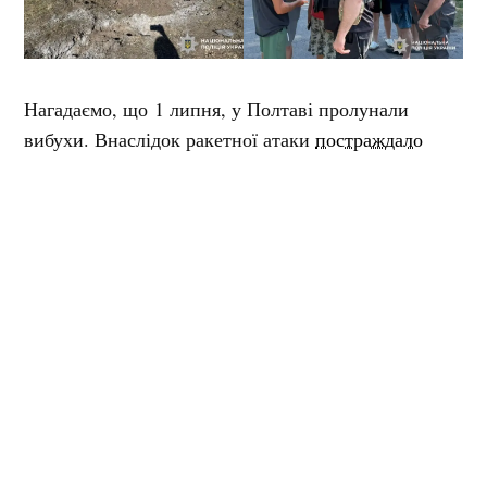
Нагадаємо, що 1 липня, у Полтаві пролунали
вибухи. Внаслідок ракетної атаки
постраждало
четверо людей.
Мітки:
наслідки атаки
прильоти
Поділитися:
Запитати AI:
ChatGPT
Google AI
Не пропустіть важливе,
підпишіться на наші