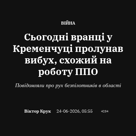
ОПУБЛІКОВАНО
ВІЙНА
В
Сьогодні вранці у
Кременчуці пролунав
вибух, схожий на
роботу ППО
Повідомляли про рух безпілотників в області
Віктор Крук
24-06-2026, 05:55
4234