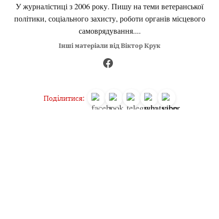
У журналістиці з 2006 року. Пишу на теми ветеранської
політики, соціального захисту, роботи органів місцевого
самоврядування....
Інші матеріали від Віктор Крук
Поділитися:
Запитати AI:
ChatGPT
Google AI
Не пропустіть важливе,
підпишіться на наші
Читайте головне першими!