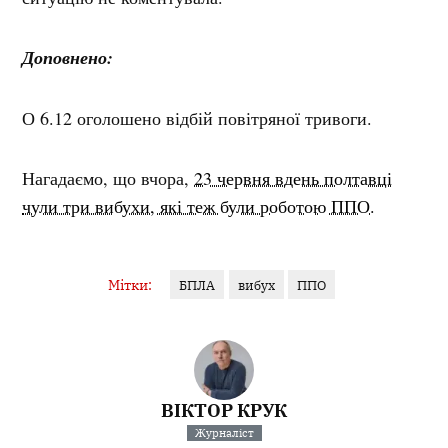
Доповнено:
О 6.12 оголошено відбій повітряної тривоги.
Нагадаємо, що вчора,
23 червня вдень полтавці
чули три вибухи, які теж були роботою ППО.
Мітки:
БПЛА
вибух
ППО
ВІКТОР КРУК
Журналіст