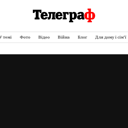
У темі
Фото
Відео
Війна
Блог
Для дому і сім’ї