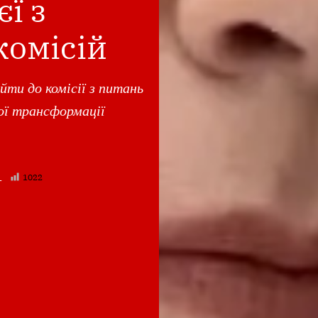
ї з
комісій
ти до комісії з питань
ої трансформації
1
1022