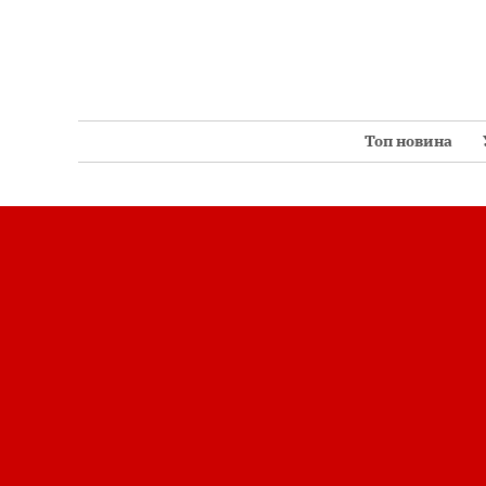
Перейти
до
вмісту
Топ новина