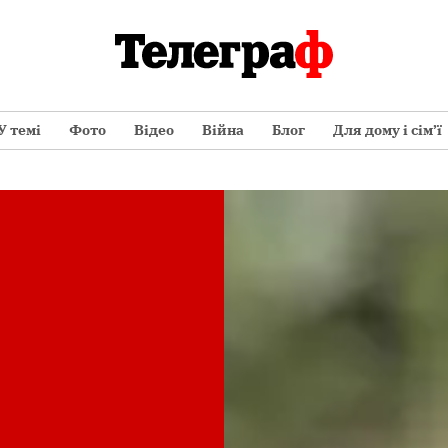
У темі
Фото
Відео
Війна
Блог
Для дому і сім’ї