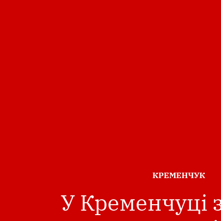
ОПУБЛІКОВАНО
КРЕМЕНЧУК
В
У Кременчуці 