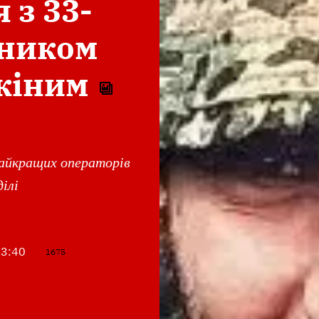
 з 33-
сником
кіним
найкращих операторів
ділі
13:40
1675