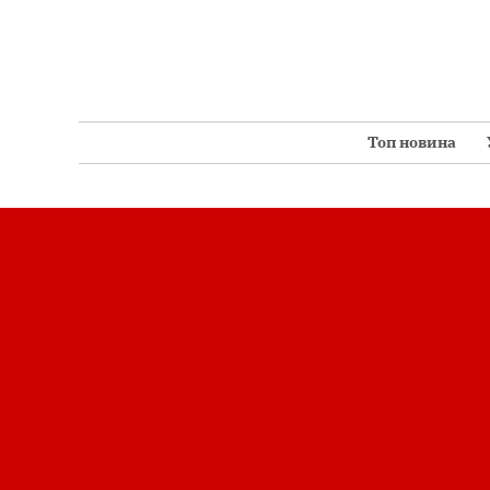
Перейти
до
вмісту
Топ новина