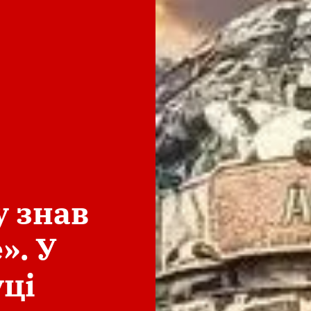
у знав
». У
ці