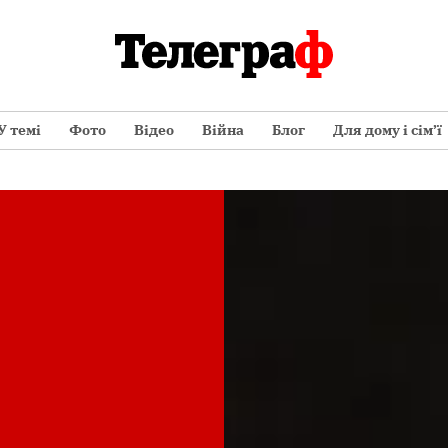
У темі
Фото
Відео
Війна
Блог
Для дому і сім’ї