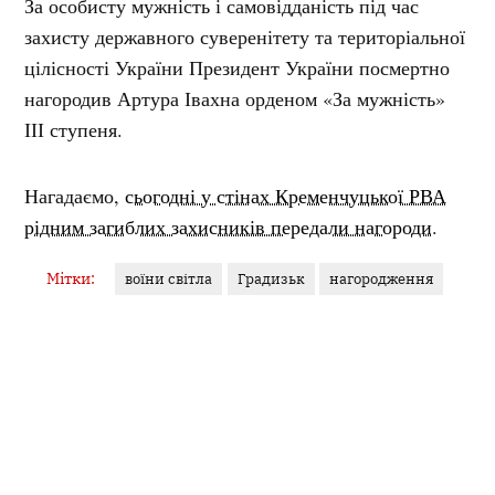
За особисту мужність і самовідданість під час
захисту державного суверенітету та територіальної
цілісності України Президент України посмертно
нагородив Артура Івахна орденом «За мужність»
ІІІ ступеня.
Нагадаємо,
сьогодні у стінах Кременчуцької РВА
рідним загиблих захисників передали нагороди
.
Мітки:
воїни світла
Градизьк
нагородження
ЯНА ГУДЗЬ
Журналістка
У фокусі — кримінал, освіта, аналітика. Філологиня за