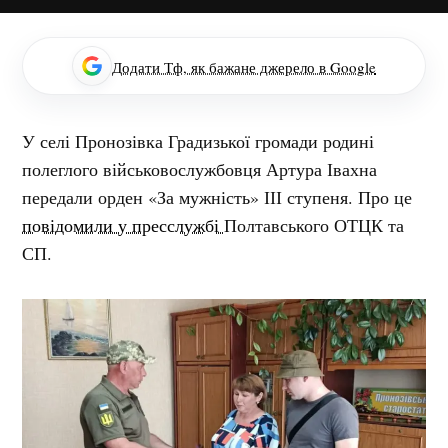
Додати Тф, як бажане джерело в Google
У селі Пронозівка Градизької громади родині
полеглого військовослужбовця Артура Івахна
передали орден «За мужність» ІІІ ступеня. Про це
повідомили у пресслужбі
Полтавського ОТЦК та
СП.