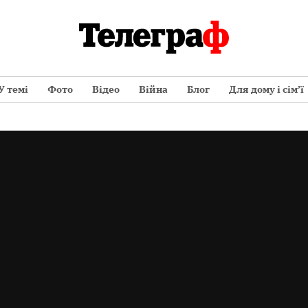
У темі
Фото
Відео
Війна
Блог
Для дому і сім’ї