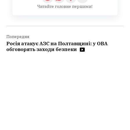
Читайте головне першими!
Навігація
записів
Попередня
Росія атакує АЗС на Полтавщині: у ОВА
обговорять заходи безпеки
Наступна
Чи може Свято-Троїцька церква у
Кременчуці перейти назад до УПЦ:
відповідь Полтавської ОВА
Залишити коментар
Ваша e-mail адреса не оприлюднюватиметься.
Обов’язкові