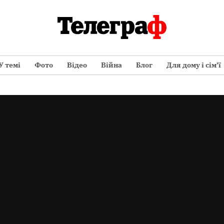
У темі
Фото
Відео
Війна
Блог
Для дому і сім’ї