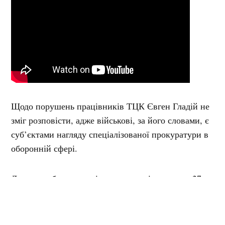
Щодо порушень працівників ТЦК Євген Гладій не
зміг розповісти, адже військові, за його словами, є
суб’єктами нагляду спеціалізованої прокуратури в
оборонній сфері.
Державне бюро розслідувань наразі розглядає 27
кримінальних правопорушень, де громадяни
скаржаться на застосування до них фізичного
насилля та психологічного тиску з боку поліції