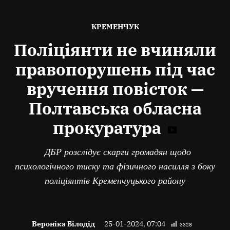
ОПУБЛІКОВАНО
КРЕМЕНЧУК
В
Поліціянти не вчиняли
правопорушень під час
вручення повісток —
Полтавська обласна
прокуратура
ДБР розслідує скарги громадян щодо
психологічного тиску та фізичного насилля з боку
поліціянтів Кременчуцького району
Вероніка Білодід
25-01-2024, 07:04
3328