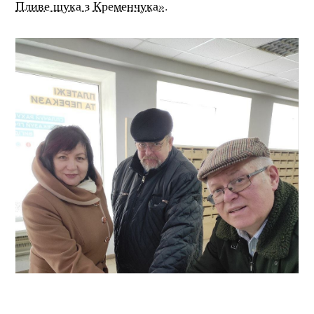
Пливе щука з Кременчука»
.