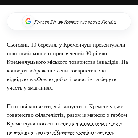
Додати Тф, як бажане джерело в Google
Сьогодні, 10 березня, у Кременчуці презентували
поштовий конверт присвячений 30-річчю
Кременчуцького міського товариства інвалідів. На
конверті зображені члени товариства, які
відвідують «Оселю добра і радості» та беруть
участь у змаганнях.
Поштові конверти, які випустило Кременчуцьке
товариство філателістів, разом із маркою з гербом
Кременчука погасили
спеціальним штемпелем з
перевідною датою «Кременчук-місто легенд.