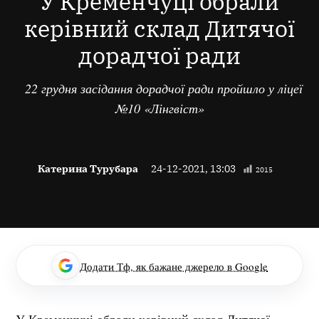
У Кременчуці обрали
керівний склад Дитячої
дорадчої ради
22 грудня засідання дорадчої ради пройшло у ліцеї
№10 «Лінгвіст»
Катерина Турубара
24-12-2021, 13:03
2015
Додати Тф, як бажане джерело в Google