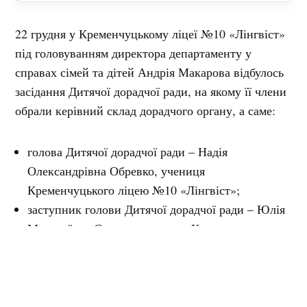
22 грудня у Кременчуцькому ліцеї №10 «Лінгвіст»
під головуванням директора департаменту у
справах сімей та дітей Андрія Макарова відбулось
засідання Дитячої дорадчої ради, на якому її члени
обрали керівний склад дорадчого органу, а саме:
голова Дитячої дорадчої ради – Надія
Олександрівна Обревко, учениця
Кременчуцького ліцею №10 «Лінгвіст»;
заступник голови Дитячої дорадчої ради – Юлія
Миколаївна Єгорова, учениця Кременчуцького
ліцею №5 імені Т. Г. Шевченка;
секретар Дитячої дорадчої ради – Аріна
Сергіївна Лазоренко, учениця Кременчуцького
ліцею №25 «Гуманітарний колегіум».