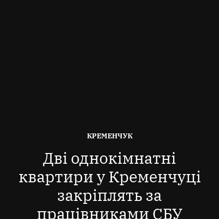
ОПУБЛІКОВАНО
КРЕМЕНЧУК
В
Дві однокімнатні
квартири у Кременчуці
закріплять за
працівниками СБУ