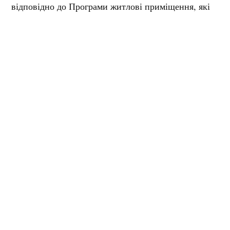
відповідно до Програми житлові приміщення, які
виділяються для забезпечення службовим житлом
військовослужбовців та працівників силових
структур, підрозділи яких розташовані на території
міста Кременчука, рішенням міської ради
переводяться у службові, з подальшим наданням
учасникам програми у якості службових жилих
приміщень.
Мітки:
квартира
Кременчуцька міська рада
СБУ
сесія
Поділитися:
Запитати AI:
ChatGPT
Google AI