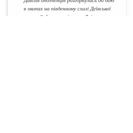
в окопах на південному схилі Деївської
гори… Зайняття німцями Дніпровських
переправ було зірвано. Бійці і
командири Кременчуцької дивізії
народного ополчення з честю виконали
свій обов’язок перед Батьківщиною…-
йдеться у повідомленні.
Мітки:
Друга світова війна
Поділитися:
Запитати AI:
ChatGPT
Google AI