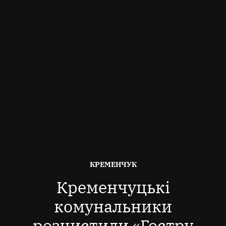
ОПУБЛІКОВАНО
КРЕМЕНЧУК
В
Кременчуцькі
комунальники
розчистили «Гостру